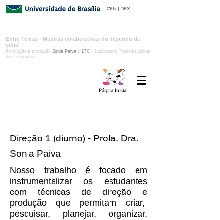
| CEN | DEX
Entre Temas​​ - Mostras colaborativas do desenho da
cena
e
Promoção e produção
Sonia Paiva
LTC
- Laboratório Transdisciplinar
de Cenografia
Página Inicial
Direção 1 (diurno) - Profa. Dra.
Sonia Paiva
Nosso trabalho é focado em
instrumentalizar os estudantes
com técnicas de direção e
produção que permitam criar,
pesquisar, planejar, organizar,