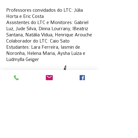
Professores convidados do LTC: Júlia
Horta e Eric Costa
Assistentes do LTC e Monitores: Gabriel
Luz, Jude Silva, Dinna Lourrany, IBeatriz
Santana, Natália Vídua, Henrique Arouche
Colaborador do LTC: Caio Sato
Estudantes: Lara Ferreira, Iasmin de
Noronha, Helena Maria, Aysha Luíza e
Ludmylla Geiger
SUBLIMA
ÇÃO
Lara Ferreira
Iasmin de Noronha
Helena Maria