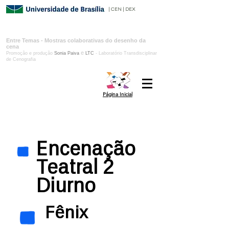
| CEN | DEX
Entre Temas​​ - Mostras colaborativas do desenho da
cena
e
Promoção e produção
Sonia Paiva
LTC
- Laboratório Transdisciplinar
de Cenografia
Página Inicial
Encenação
Teatral 2
Diurno
Fênix