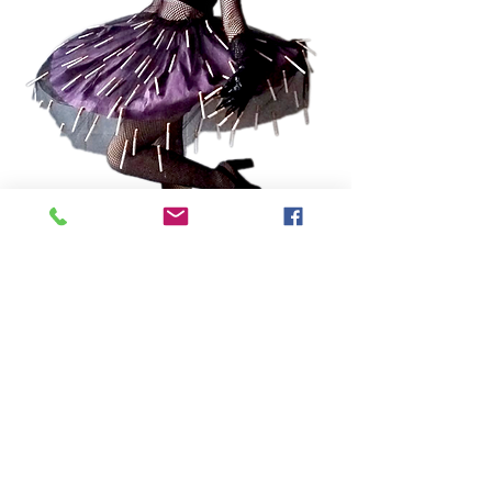
foto do figurino
< Projeto Anterior
Retornar Encenação 2