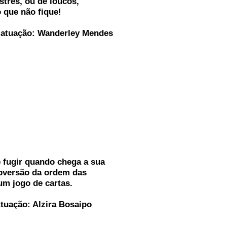
stres, ou de loucos,
 que não fique!
 atuação: Wanderley Mendes
fugir quando chega a sua
bversão da ordem das
um jogo de cartas.
Atuação: Alzira Bosaipo