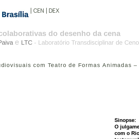
| CEN | DEX
s colaborativas do desenho da cena
e
Paiva
LTC
- Laboratório Transdisciplinar de Ceno
udiovisuais com Teatro de Formas Animadas –
Sinopse:
O julgame
com o Rio