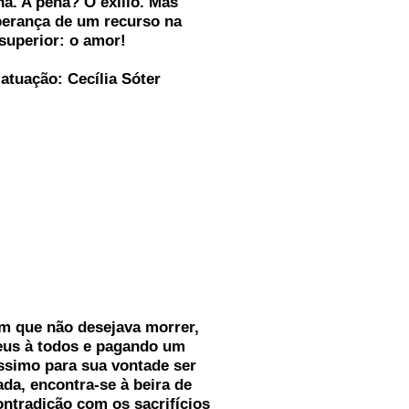
a. A pena? O exílio. Mas
erança de um recurso na
 superior: o amor!
 atuação: Cecília Sóter
 que não desejava morrer,
eus à todos e pagando um
íssimo para sua vontade ser
ada, encontra-se à beira de
ontradição com os sacrifícios