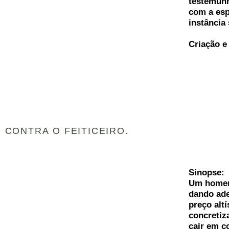
testemunh
com a esp
instância
Criação e
U CONTRA O FEITICEIRO.
Sinopse:
Um homem
dando ad
preço alt
concretiz
cair em c