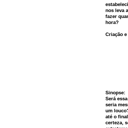
estabelec
nos leva 
fazer qua
hora?
Criação e
Sinopse:
Será essa
seria mes
um louco?
até o fin
certeza, 