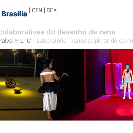
| CEN | DEX
s colaborativas do desenho da cena
e
Paiva
LTC
- Laboratório Transdisciplinar de Ceno