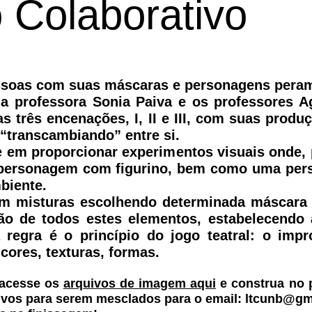
 Colaborativo
essoas com suas máscaras e personagens peram
 a professora Sonia Paiva e os professores 
 três encenações, I, II e III, com suas produ
 “transcambiando” entre si.
te em proporcionar experimentos visuais onde
 personagem com figurino, bem como uma per
biente.
m misturas escolhendo determinada máscara e/
ão de todos estes elementos, estabelecendo
 regra é o princípio do jogo teatral: o impr
ores, texturas, formas.
 acesse os
arquivos de imagem aqui
e construa no 
ivos para serem mesclados para o email:
ltcunb@gm