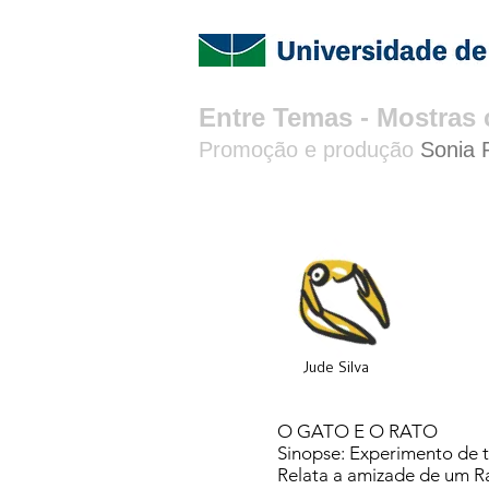
Entre Temas​​ - Mostra
Promoção e produção
Sonia 
Jude Silva
O GATO E O RATO
Sinopse: Experimento de 
Relata a amizade de um Ra