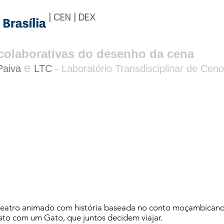
| CEN | DEX
s colaborativas do desenho da cena
e
Paiva
LTC
- Laboratório Transdisciplinar de Ceno
teatro animado com história baseada no conto moçambicano
to com um Gato, que juntos decidem viajar.