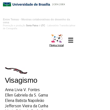
| CEN | DEX
Entre Temas​​ - Mostras colaborativas do desenho da
cena
e
Promoção e produção
Sonia Paiva
LTC
- Laboratório Transdisciplinar
de Cenografia
Página Inicial
Visagismo
Anna Lívia V. Fontes
Ellen Gabriela da S. Gama
Elena Batista Napoleão
Jefferson Vieira da Cunha